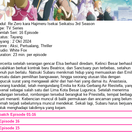
udul: Re:Zero kara Hajimeru Isekai Seikatsu 3rd Season
ipe: TV Series
umlah Seri: 16 Episode
tatus: Tayang
ayang : 2 Okt 2024
nre : Aksi, Pertualang, Thriller
tudio: White Fox
ration: 23 min. per episode
rcerita setelah serangan gencar Elsa berhasil diredam, Kelinci Besar berhasi
kalahkan berkat kontrak baru Beatrice, dan Sanctuary pun terbebas, setahun
enuh pun berlalu. Natsuki Subaru menikmati hidup yang memuaskan dan Emil
ersatu dalam pemilihan bangsawan, hingga seorang utusan tiba dengan
pucuk surat yang mengawali akhir dari hari-hari yang damai itu. Anastasia,
eorang kandidat, telah mengundang Emilia ke Kota Gerbang Air Riestella, yan
ikenal sebagai salah satu dari Lima Kota Besar Lugunica. Setelah menerima
dangan tersebut, rombongan tersebut berangkat ke Priestella, tempat berbag
euni menanti. Kebencian muncul di balik permukaan dan ancaman yang belum
ernah terjadi sebelumnya muncul mendekat. Sekali lagi, Subaru harus berjuan
ntuk menghadapi takdirnya yang kejam.
batch Episode 01-16
Episode 16
Episode 15