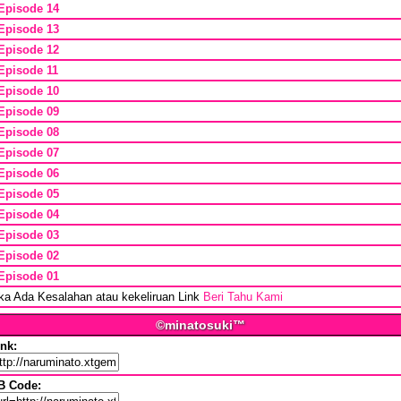
Episode 14
Episode 13
Episode 12
Episode 11
Episode 10
Episode 09
Episode 08
Episode 07
Episode 06
Episode 05
Episode 04
Episode 03
Episode 02
Episode 01
ika Ada Kesalahan atau kekeliruan Link
Beri Tahu Kami
©minatosuki™
ink:
B Code: