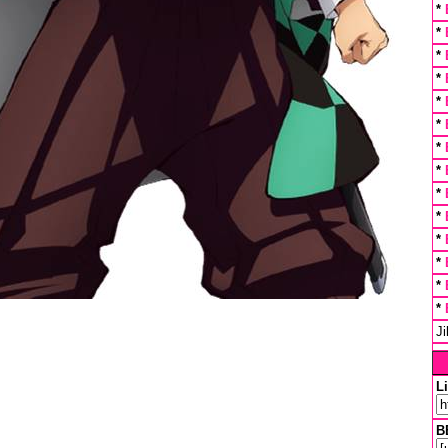
*
*
*
*
*
*
*
*
*
*
*
*
*
*
J
L
B