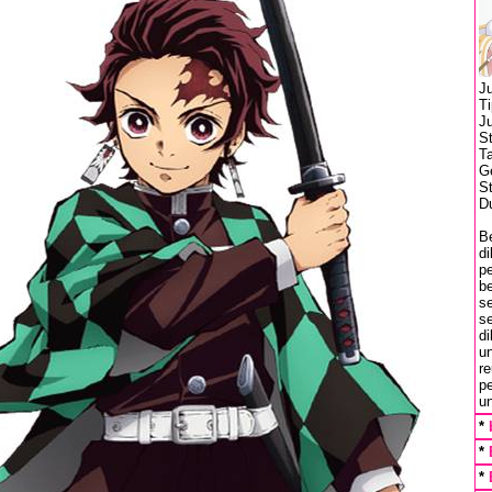
J
T
J
S
T
Ge
S
Du
Be
di
p
b
se
s
d
un
r
p
u
*
*
*