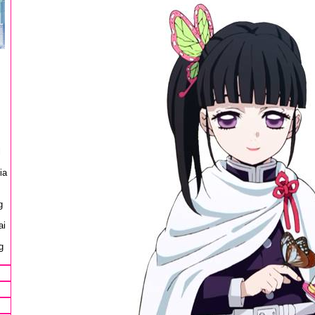
l
ia
g
ai
g