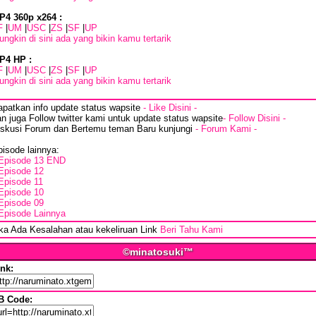
P4 360p x264 :
F
|
UM
|
USC
|
ZS
|
SF
|
UP
ngkin di sini ada yang bikin kamu tertarik
P4 HP :
F
|
UM
|
USC
|
ZS
|
SF
|
UP
ngkin di sini ada yang bikin kamu tertarik
apatkan info update status wapsite
- Like Disini -
n juga Follow twitter kami untuk update status wapsite
- Follow Disini -
iskusi Forum dan Bertemu teman Baru kunjungi
- Forum Kami -
isode lainnya:
Episode 13 END
Episode 12
Episode 11
Episode 10
Episode 09
Episode Lainnya
ika Ada Kesalahan atau kekeliruan Link
Beri Tahu Kami
©minatosuki™
ink:
B Code: