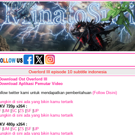
Overlord III episode 10 subtitle indonesia
Download Ost Overlord III
Download Aplikasi Pemutar Video
ollow twitter kami untuk mendapatkan pemberitahuan
(Follow Disini)
ngkin di sini ada yang bikin kamu tertarik
KV 720p x264 :
F
|
UM
|
SC
|
ZS
|
SF
|
UP
ngkin di sini ada yang bikin kamu tertarik
KV 480p x264 :
F
|
UM
|
SC
|
ZS
|
SF
|
UP
ngkin di sini ada yang bikin kamu tertarik