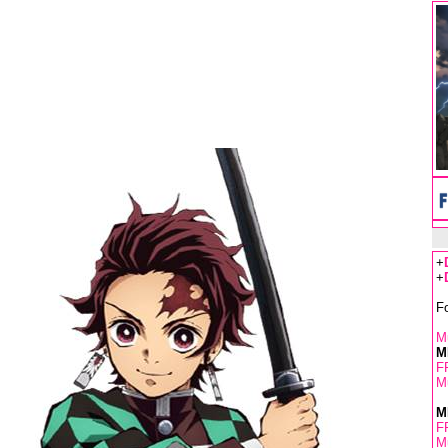
+
+
F
Mu
M
F
Mu
M
F
Mu