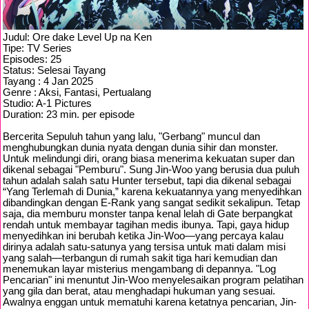
Judul: Ore dake Level Up na Ken
Tipe: TV Series
Episodes: 25
Status: Selesai Tayang
Tayang : 4 Jan 2025
Genre : Aksi, Fantasi, Pertualang
Studio: A-1 Pictures
Duration: 23 min. per episode
Bercerita Sepuluh tahun yang lalu, "Gerbang" muncul dan
menghubungkan dunia nyata dengan dunia sihir dan monster.
Untuk melindungi diri, orang biasa menerima kekuatan super dan
dikenal sebagai "Pemburu". Sung Jin-Woo yang berusia dua puluh
tahun adalah salah satu Hunter tersebut, tapi dia dikenal sebagai
“Yang Terlemah di Dunia,” karena kekuatannya yang menyedihkan
dibandingkan dengan E-Rank yang sangat sedikit sekalipun. Tetap
saja, dia memburu monster tanpa kenal lelah di Gate berpangkat
rendah untuk membayar tagihan medis ibunya. Tapi, gaya hidup
menyedihkan ini berubah ketika Jin-Woo—yang percaya kalau
dirinya adalah satu-satunya yang tersisa untuk mati dalam misi
yang salah—terbangun di rumah sakit tiga hari kemudian dan
menemukan layar misterius mengambang di depannya. "Log
Pencarian" ini menuntut Jin-Woo menyelesaikan program pelatihan
yang gila dan berat, atau menghadapi hukuman yang sesuai.
Awalnya enggan untuk mematuhi karena ketatnya pencarian, Jin-