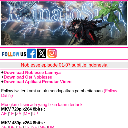
Noblesse episode 01-07 subtitle indonesia
+
Download Noblesse Lainnya
+
Download Ost Noblesse
+
Download Aplikasi Pemutar Video
Follow twitter kami untuk mendapatkan pemberitahuan
(Follow
Disini)
Mungkin di sini ada yang bikin kamu tertarik
MKV 720p x264 8bits :
AF
|
1F
|
ZS
|
MF
|
UP
MKV 480p x264 8bits :
AF
|
DF
|
1F
|
ZS
|
SF
|
MF
|
UP