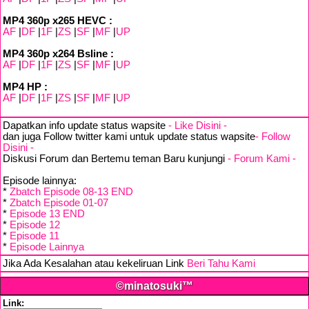
MP4 360p x265 HEVC :
AF
|
DF
|
1F
|
ZS
|
SF
|
MF
|
UP
MP4 360p x264 Bsline :
AF
|
DF
|
1F
|
ZS
|
SF
|
MF
|
UP
MP4 HP :
AF
|
DF
|
1F
|
ZS
|
SF
|
MF
|
UP
Dapatkan info update status wapsite
- Like Disini -
dan juga Follow twitter kami untuk update status wapsite
- Follow
Disini -
Diskusi Forum dan Bertemu teman Baru kunjungi
- Forum Kami -
Episode lainnya:
*
Zbatch Episode 08-13 END
*
Zbatch Episode 01-07
*
Episode 13 END
*
Episode 12
*
Episode 11
*
Episode Lainnya
Jika Ada Kesalahan atau kekeliruan Link
Beri Tahu Kami
©minatosuki™
Link: