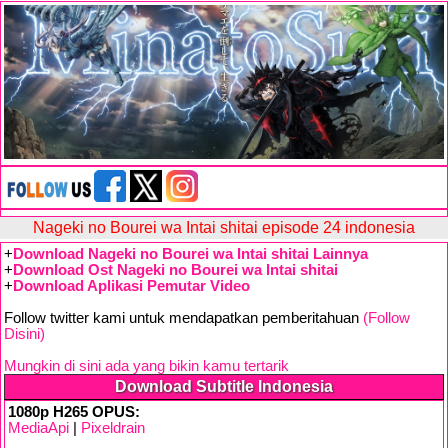
Nageki no Bourei wa Intai shitai episode 24 indonesia
+
Download Nageki no Bourei wa Intai shitai Lainnya
+
Download Ost Nageki no Bourei wa Intai shitai
+
Download Aplikasi Pemutar Video
Follow twitter kami untuk mendapatkan pemberitahuan
(Follow
Disini)
Mungkin di sini ada yang bikin kamu tertarik
Download Subtitle Indonesia
1080p H265 OPUS:
MediaApi
|
Pixeldrain