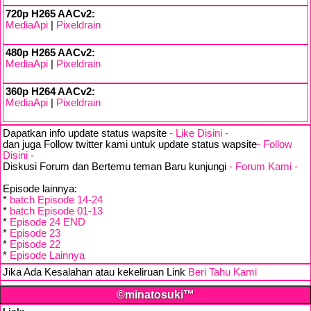
720p H265 AACv2:
MediaApi
|
Pixeldrain
480p H265 AACv2:
MediaApi
|
Pixeldrain
360p H264 AACv2:
MediaApi
|
Pixeldrain
Dapatkan info update status wapsite
- Like Disini -
dan juga Follow twitter kami untuk update status wapsite
- Follow
Disini -
Diskusi Forum dan Bertemu teman Baru kunjungi
- Forum Kami -
Episode lainnya:
*
batch Episode 14-24
*
batch Episode 01-13
*
Episode 24 END
*
Episode 23
*
Episode 22
*
Episode Lainnya
Jika Ada Kesalahan atau kekeliruan Link
Beri Tahu Kami
©minatosuki™