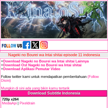
Nageki no Bourei wa Intai shitai episode 11 indonesia
+
Download Nageki no Bourei wa Intai shitai Lainnya
+
Download Ost Nageki no Bourei wa Intai shitai
+
Download Aplikasi Pemutar Video
Follow twitter kami untuk mendapatkan pemberitahuan
(Follow
Disini)
Mungkin di sini ada yang bikin kamu tertarik
Download Subtitle Indonesia
720p x264
MediaApi
|
Pixeldrain