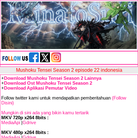
Mushoku Tensei Season 2 episode 22 indonesia
+
Download Mushoku Tensei Season 2 Lainnya
+
Download Ost Mushoku Tensei Season 2
+
Download Aplikasi Pemutar Video
Follow twitter kami untuk mendapatkan pemberitahuan
(Follow
Disini)
Mungkin di sini ada yang bikin kamu tertarik
MKV 720p x264 8bits :
MediaApi
|
Gdrive
MKV 480p x264 8bits :
MediaApi
|
Gdrive