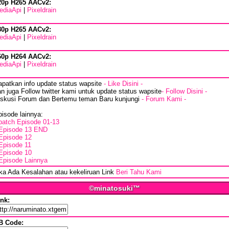
20p H265 AACv2:
ediaApi
|
Pixeldrain
80p H265 AACv2:
ediaApi
|
Pixeldrain
60p H264 AACv2:
ediaApi
|
Pixeldrain
apatkan info update status wapsite
- Like Disini -
n juga Follow twitter kami untuk update status wapsite
- Follow Disini -
iskusi Forum dan Bertemu teman Baru kunjungi
- Forum Kami -
isode lainnya:
batch Episode 01-13
Episode 13 END
Episode 12
Episode 11
Episode 10
Episode Lainnya
ika Ada Kesalahan atau kekeliruan Link
Beri Tahu Kami
©minatosuki™
ink:
B Code: