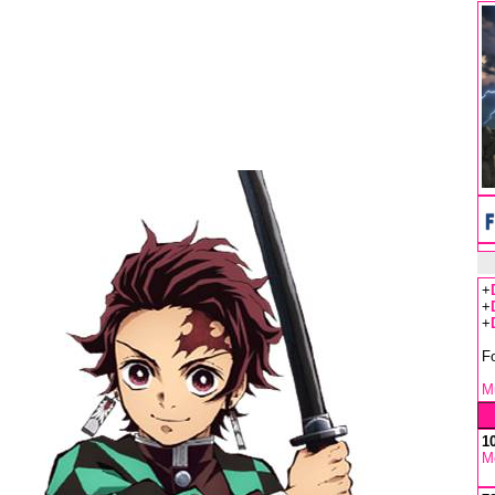
+
+
+
F
Mu
1
M