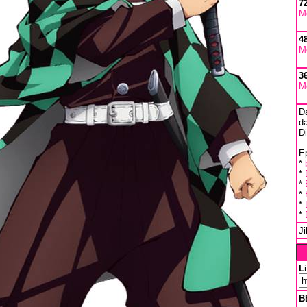
7
M
4
M
3
M
D
da
D
Ep
*
*
*
*
*
*
J
L
B