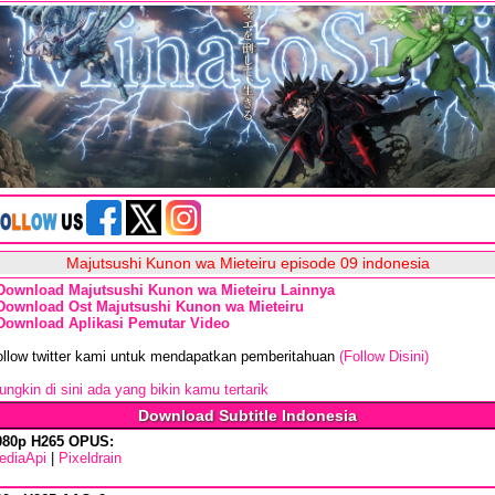
Majutsushi Kunon wa Mieteiru episode 09 indonesia
Download Majutsushi Kunon wa Mieteiru Lainnya
Download Ost Majutsushi Kunon wa Mieteiru
Download Aplikasi Pemutar Video
ollow twitter kami untuk mendapatkan pemberitahuan
(Follow Disini)
ngkin di sini ada yang bikin kamu tertarik
Download Subtitle Indonesia
080p H265 OPUS:
ediaApi
|
Pixeldrain