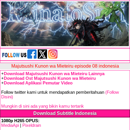
Majutsushi Kunon wa Mieteiru episode 08 indonesia
+
Download Majutsushi Kunon wa Mieteiru Lainnya
+
Download Ost Majutsushi Kunon wa Mieteiru
+
Download Aplikasi Pemutar Video
Follow twitter kami untuk mendapatkan pemberitahuan
(Follow
Disini)
Mungkin di sini ada yang bikin kamu tertarik
Download Subtitle Indonesia
1080p H265 OPUS:
MediaApi
|
Pixeldrain