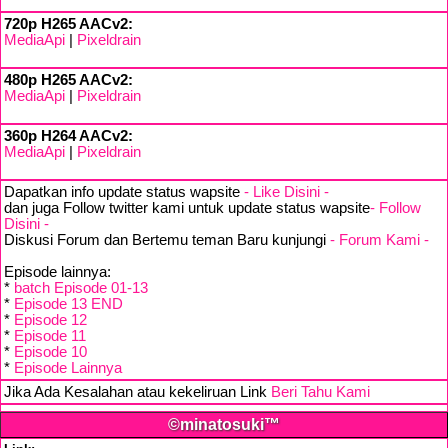
720p H265 AACv2:
MediaApi
|
Pixeldrain
480p H265 AACv2:
MediaApi
|
Pixeldrain
360p H264 AACv2:
MediaApi
|
Pixeldrain
Dapatkan info update status wapsite
- Like Disini -
dan juga Follow twitter kami untuk update status wapsite
- Follow
Disini -
Diskusi Forum dan Bertemu teman Baru kunjungi
- Forum Kami -
Episode lainnya:
*
batch Episode 01-13
*
Episode 13 END
*
Episode 12
*
Episode 11
*
Episode 10
*
Episode Lainnya
Jika Ada Kesalahan atau kekeliruan Link
Beri Tahu Kami
©minatosuki™