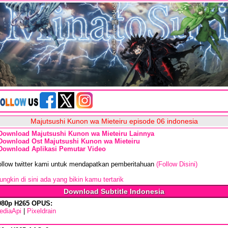
Majutsushi Kunon wa Mieteiru episode 06 indonesia
Download Majutsushi Kunon wa Mieteiru Lainnya
Download Ost Majutsushi Kunon wa Mieteiru
Download Aplikasi Pemutar Video
ollow twitter kami untuk mendapatkan pemberitahuan
(Follow Disini)
ngkin di sini ada yang bikin kamu tertarik
Download Subtitle Indonesia
080p H265 OPUS:
ediaApi
|
Pixeldrain