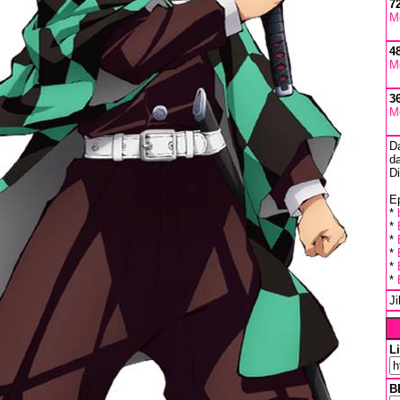
7
M
4
M
3
M
D
da
D
Ep
*
*
*
*
*
*
J
L
B