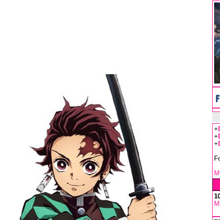
+
+
+
F
Mu
1
M