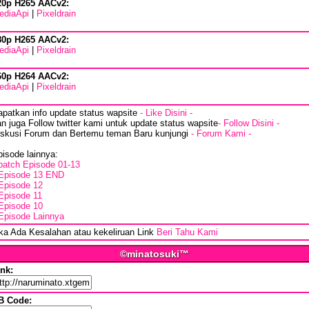
20p H265 AACv2:
ediaApi
|
Pixeldrain
80p H265 AACv2:
ediaApi
|
Pixeldrain
60p H264 AACv2:
ediaApi
|
Pixeldrain
apatkan info update status wapsite
- Like Disini -
n juga Follow twitter kami untuk update status wapsite
- Follow Disini -
iskusi Forum dan Bertemu teman Baru kunjungi
- Forum Kami -
isode lainnya:
batch Episode 01-13
Episode 13 END
Episode 12
Episode 11
Episode 10
Episode Lainnya
ika Ada Kesalahan atau kekeliruan Link
Beri Tahu Kami
©minatosuki™
ink:
B Code: