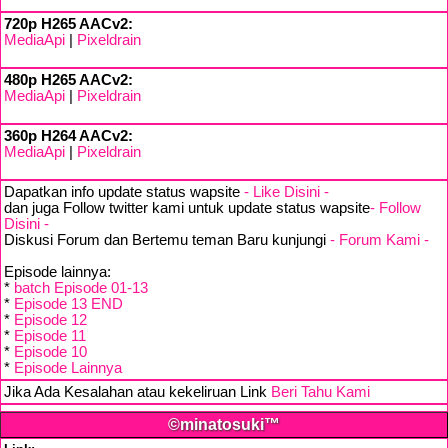
720p H265 AACv2:
MediaApi
|
Pixeldrain
480p H265 AACv2:
MediaApi
|
Pixeldrain
360p H264 AACv2:
MediaApi
|
Pixeldrain
Dapatkan info update status wapsite
- Like Disini -
dan juga Follow twitter kami untuk update status wapsite
- Follow
Disini -
Diskusi Forum dan Bertemu teman Baru kunjungi
- Forum Kami -
Episode lainnya:
*
batch Episode 01-13
*
Episode 13 END
*
Episode 12
*
Episode 11
*
Episode 10
*
Episode Lainnya
Jika Ada Kesalahan atau kekeliruan Link
Beri Tahu Kami
©minatosuki™