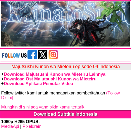
Majutsushi Kunon wa Mieteiru episode 04 indonesia
+
Download Majutsushi Kunon wa Mieteiru Lainnya
+
Download Ost Majutsushi Kunon wa Mieteiru
+
Download Aplikasi Pemutar Video
Follow twitter kami untuk mendapatkan pemberitahuan
(Follow
Disini)
Mungkin di sini ada yang bikin kamu tertarik
Download Subtitle Indonesia
1080p H265 OPUS:
MediaApi
|
Pixeldrain