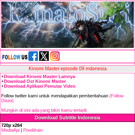
Kinomi Master episode 09 indonesia
+
Download Kinomi Master Lainnya
+
Download Ost Kinomi Master
+
Download Aplikasi Pemutar Video
Follow twitter kami untuk mendapatkan pemberitahuan
(Follow
Disini)
Mungkin di sini ada yang bikin kamu tertarik
Download Subtitle Indonesia
720p x264
MediaApi
|
Pixeldrain