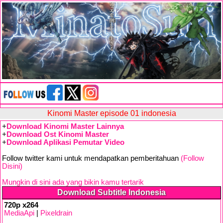
Kinomi Master episode 01 indonesia
+
Download Kinomi Master Lainnya
+
Download Ost Kinomi Master
+
Download Aplikasi Pemutar Video
Follow twitter kami untuk mendapatkan pemberitahuan
(Follow
Disini)
Mungkin di sini ada yang bikin kamu tertarik
Download Subtitle Indonesia
720p x264
MediaApi
|
Pixeldrain