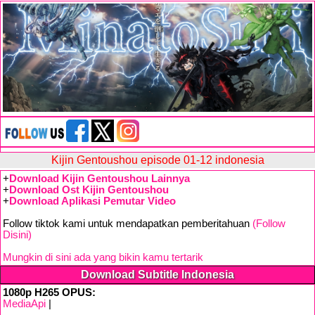
Kijin Gentoushou episode 01-12 indonesia
+
Download Kijin Gentoushou Lainnya
+
Download Ost Kijin Gentoushou
+
Download Aplikasi Pemutar Video
Follow tiktok kami untuk mendapatkan pemberitahuan
(Follow
Disini)
Mungkin di sini ada yang bikin kamu tertarik
Download Subtitle Indonesia
1080p H265 OPUS:
MediaApi
|