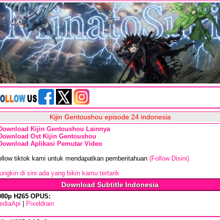
Kijin Gentoushou episode 24 indonesia
Download Kijin Gentoushou Lainnya
Download Ost Kijin Gentoushou
Download Aplikasi Pemutar Video
ollow tiktok kami untuk mendapatkan pemberitahuan
(Follow Disini)
ngkin di sini ada yang bikin kamu tertarik
Download Subtitle Indonesia
080p H265 OPUS:
ediaApi
|
Pixeldrain