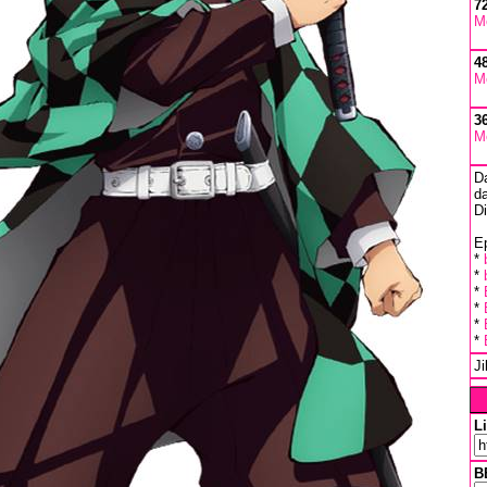
7
M
4
M
3
M
D
da
D
Ep
*
*
*
*
*
*
J
L
B