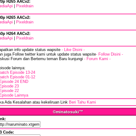
20p H265 AACv2:
ediaApi
|
Pixeldrain
80p H265 AACv2:
ediaApi
|
Pixeldrain
60p H264 AACv2:
ediaApi
|
Pixeldrain
apatkan info update status wapsite
- Like Disini -
n juga Follow twitter kami untuk update status wapsite
- Follow Disini -
iskusi Forum dan Bertemu teman Baru kunjungi
- Forum Kami -
isode lainnya:
batch Episode 13-24
batch Episode 01-12
Episode 24 END
Episode 23
Episode 22
Episode Lainnya
ika Ada Kesalahan atau kekeliruan Link
Beri Tahu Kami
©minatosuki™
ink:
B Code: