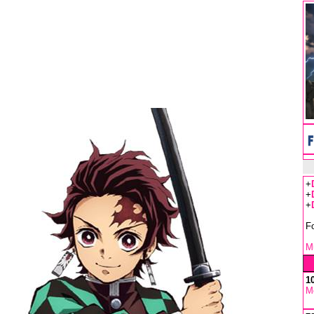
+
+
+
F
Mu
1
M