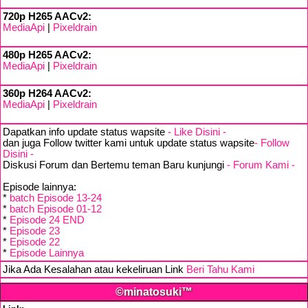
720p H265 AACv2:
MediaApi
|
Pixeldrain
480p H265 AACv2:
MediaApi
|
Pixeldrain
360p H264 AACv2:
MediaApi
|
Pixeldrain
Dapatkan info update status wapsite
- Like Disini -
dan juga Follow twitter kami untuk update status wapsite
- Follow
Disini -
Diskusi Forum dan Bertemu teman Baru kunjungi
- Forum Kami -
Episode lainnya:
*
batch Episode 13-24
*
batch Episode 01-12
*
Episode 24 END
*
Episode 23
*
Episode 22
*
Episode Lainnya
Jika Ada Kesalahan atau kekeliruan Link
Beri Tahu Kami
©minatosuki™