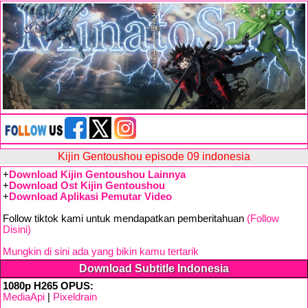
Kijin Gentoushou episode 09 indonesia
+
Download Kijin Gentoushou Lainnya
+
Download Ost Kijin Gentoushou
+
Download Aplikasi Pemutar Video
Follow tiktok kami untuk mendapatkan pemberitahuan
(Follow
Disini)
Mungkin di sini ada yang bikin kamu tertarik
Download Subtitle Indonesia
1080p H265 OPUS:
MediaApi
|
Pixeldrain