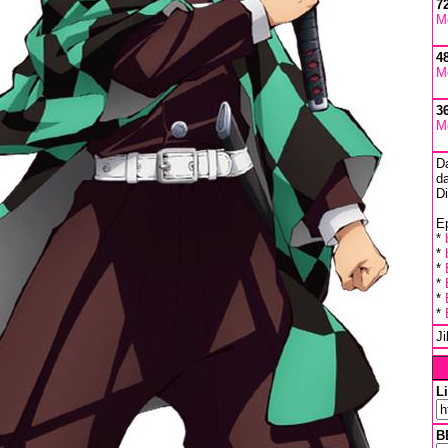
7
M
4
M
3
M
D
da
D
Ep
*
*
*
*
*
*
J
L
B