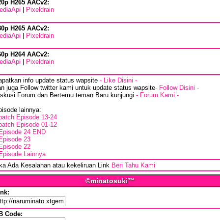
20p H265 AACv2:
ediaApi
|
Pixeldrain
80p H265 AACv2:
ediaApi
|
Pixeldrain
60p H264 AACv2:
ediaApi
|
Pixeldrain
apatkan info update status wapsite
- Like Disini -
n juga Follow twitter kami untuk update status wapsite
- Follow Disini -
iskusi Forum dan Bertemu teman Baru kunjungi
- Forum Kami -
isode lainnya:
batch Episode 13-24
batch Episode 01-12
Episode 24 END
Episode 23
Episode 22
Episode Lainnya
ika Ada Kesalahan atau kekeliruan Link
Beri Tahu Kami
©minatosuki™
ink:
B Code: