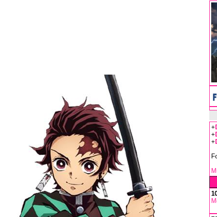
+
+
+
F
Mu
1
M