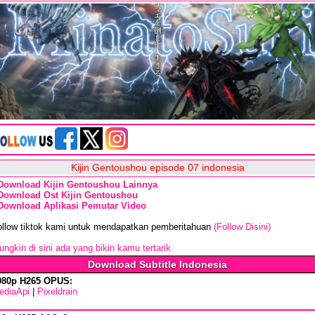
Kijin Gentoushou episode 07 indonesia
Download Kijin Gentoushou Lainnya
Download Ost Kijin Gentoushou
Download Aplikasi Pemutar Video
ollow tiktok kami untuk mendapatkan pemberitahuan
(Follow Disini)
ngkin di sini ada yang bikin kamu tertarik
Download Subtitle Indonesia
080p H265 OPUS:
ediaApi
|
Pixeldrain