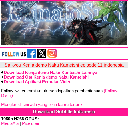
Saikyou Kenja demo Naku Kanteishi episode 11 indonesia
+
Download Kenja demo Naku Kanteishi Lainnya
+
Download Ost Kenja demo Naku Kanteishi
+
Download Aplikasi Pemutar Video
Follow twitter kami untuk mendapatkan pemberitahuan
(Follow
Disini)
Mungkin di sini ada yang bikin kamu tertarik
Download Subtitle Indonesia
1080p H265 OPUS:
MediaApi
|
Pixeldrain