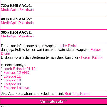
720p H265 AACv2:
MediaApi
|
Pixeldrain
480p H265 AACv2:
MediaApi
|
Pixeldrain
360p H264 AACv2:
MediaApi
|
Pixeldrain
Dapatkan info update status wapsite
- Like Disini -
dan juga Follow twitter kami untuk update status wapsite
- Follow
Disini -
Diskusi Forum dan Bertemu teman Baru kunjungi
- Forum Kami -
Episode lainnya:
*
batch Episode 01-12
*
Episode 12 END
*
Episode 11
*
Episode 10
*
Episode 09
*
Episode Lainnya
Jika Ada Kesalahan atau kekeliruan Link
Beri Tahu Kami
©minatosuki™