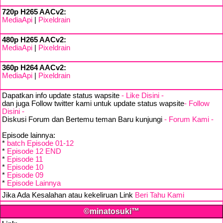
720p H265 AACv2:
MediaApi
|
Pixeldrain
480p H265 AACv2:
MediaApi
|
Pixeldrain
360p H264 AACv2:
MediaApi
|
Pixeldrain
Dapatkan info update status wapsite
- Like Disini -
dan juga Follow twitter kami untuk update status wapsite
- Follow
Disini -
Diskusi Forum dan Bertemu teman Baru kunjungi
- Forum Kami -
Episode lainnya:
*
batch Episode 01-12
*
Episode 12 END
*
Episode 11
*
Episode 10
*
Episode 09
*
Episode Lainnya
Jika Ada Kesalahan atau kekeliruan Link
Beri Tahu Kami
©minatosuki™