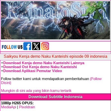
Saikyou Kenja demo Naku Kanteishi episode 09 indonesia
+
Download Kenja demo Naku Kanteishi Lainnya
+
Download Ost Kenja demo Naku Kanteishi
+
Download Aplikasi Pemutar Video
Follow twitter kami untuk mendapatkan pemberitahuan
(Follow
Disini)
Mungkin di sini ada yang bikin kamu tertarik
Download Subtitle Indonesia
1080p H265 OPUS:
MediaApi
|
Pixeldrain