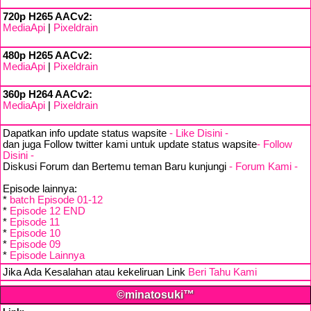
720p H265 AACv2:
MediaApi
|
Pixeldrain
480p H265 AACv2:
MediaApi
|
Pixeldrain
360p H264 AACv2:
MediaApi
|
Pixeldrain
Dapatkan info update status wapsite
- Like Disini -
dan juga Follow twitter kami untuk update status wapsite
- Follow
Disini -
Diskusi Forum dan Bertemu teman Baru kunjungi
- Forum Kami -
Episode lainnya:
*
batch Episode 01-12
*
Episode 12 END
*
Episode 11
*
Episode 10
*
Episode 09
*
Episode Lainnya
Jika Ada Kesalahan atau kekeliruan Link
Beri Tahu Kami
©minatosuki™