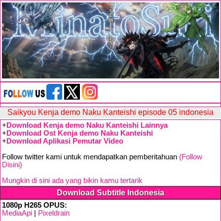
Saikyou Kenja demo Naku Kanteishi episode 05 indonesia
+
Download Kenja demo Naku Kanteishi Lainnya
+
Download Ost Kenja demo Naku Kanteishi
+
Download Aplikasi Pemutar Video
Follow twitter kami untuk mendapatkan pemberitahuan
(Follow
Disini)
Mungkin di sini ada yang bikin kamu tertarik
Download Subtitle Indonesia
1080p H265 OPUS:
MediaApi
|
Pixeldrain