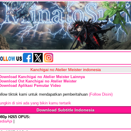
Kanchigai no Atelier Meister indonesia
Download Kanchigai no Atelier Meister Lainnya
Download Ost Kanchigai no Atelier Meister
Download Aplikasi Pemutar Video
ollow tiktok kami untuk mendapatkan pemberitahuan
(Follow Disini)
ngkin di sini ada yang bikin kamu tertarik
Download Subtitle Indonesia
080p H265 OPUS:
ediaApi
|