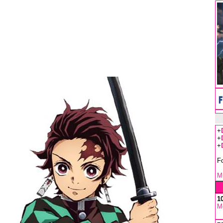
+
+
+
F
Mu
1
M