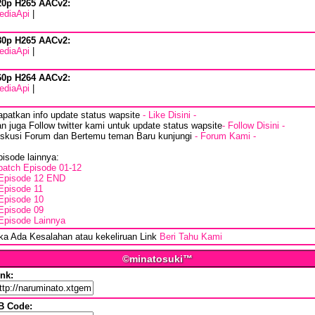
20p H265 AACv2:
ediaApi
|
80p H265 AACv2:
ediaApi
|
60p H264 AACv2:
ediaApi
|
apatkan info update status wapsite
- Like Disini -
n juga Follow twitter kami untuk update status wapsite
- Follow Disini -
iskusi Forum dan Bertemu teman Baru kunjungi
- Forum Kami -
isode lainnya:
batch Episode 01-12
Episode 12 END
Episode 11
Episode 10
Episode 09
Episode Lainnya
ika Ada Kesalahan atau kekeliruan Link
Beri Tahu Kami
©minatosuki™
ink:
B Code: