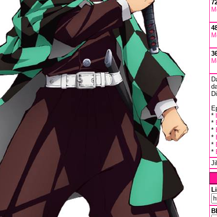
7
M
4
M
3
M
D
da
D
Ep
*
*
*
*
*
*
J
L
B