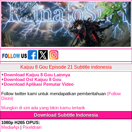
Kaijuu 8 Gou Episode 21 Subtitle indonesia
+
Download Kaijuu 8 Gou Lainnya
+
Download Ost Kaijuu 8 Gou
+
Download Aplikasi Pemutar Video
Follow twitter kami untuk mendapatkan pemberitahuan
(Follow
Disini)
Mungkin di sini ada yang bikin kamu tertarik
Download Subtitle Indonesia
1080p H265 OPUS:
MediaApi
|
Pixeldrain