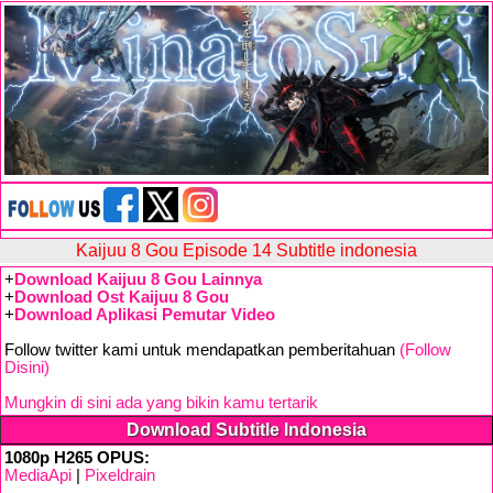
Kaijuu 8 Gou Episode 14 Subtitle indonesia
+
Download Kaijuu 8 Gou Lainnya
+
Download Ost Kaijuu 8 Gou
+
Download Aplikasi Pemutar Video
Follow twitter kami untuk mendapatkan pemberitahuan
(Follow
Disini)
Mungkin di sini ada yang bikin kamu tertarik
Download Subtitle Indonesia
1080p H265 OPUS:
MediaApi
|
Pixeldrain