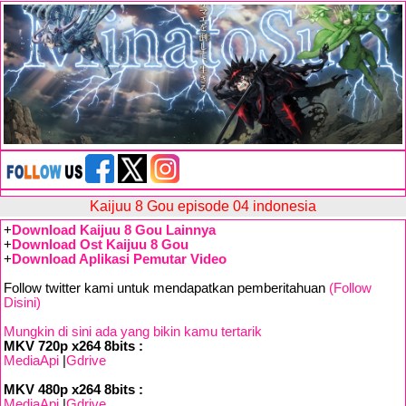
Kaijuu 8 Gou episode 04 indonesia
+
Download Kaijuu 8 Gou Lainnya
+
Download Ost Kaijuu 8 Gou
+
Download Aplikasi Pemutar Video
Follow twitter kami untuk mendapatkan pemberitahuan
(Follow
Disini)
Mungkin di sini ada yang bikin kamu tertarik
MKV 720p x264 8bits :
MediaApi
|
Gdrive
MKV 480p x264 8bits :
MediaApi
|
Gdrive