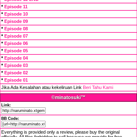
*
Episode 11
*
Episode 10
*
Episode 09
*
Episode 08
*
Episode 07
*
Episode 06
*
Episode 05
*
Episode 04
*
Episode 03
*
Episode 02
*
Episode 01
Jika Ada Kesalahan atau kekeliruan Link
Beri Tahu Kami
©minatosuki™
Link:
BB Code:
Everything is provided only a review, please buy the original
officially. All files forbidden to sell because we provide for free,