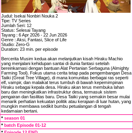
Judul: Isekai Nonbiri Nouka 2
Tipe: TV Series
Jumlah Seri: 12
Status: Selesai Tayang
Tayang : 6 Apr 2026 - 22 Jun 2026
Genre : Aksi, Fantasi, Slice of Life
Studio: Zero-G
Duration: 23 min. per episode
Bercerita Musim kedua akan melanjutkan kisah Hiraku Machio
yang menjalani kehidupan santai di dunia fantasi setelah
bereinkarnasi dengan bantuan Alat Pertanian Serbaguna (Almighty
Farming Tool). Fokus utama cerita tetap pada pengembangan Desa
Taiiki (Great Tree Village), di mana komunitas berbagai ras seperti
elf, vampir, dan malaikat terus tumbuh di bawah kepemimpinan
Hiraku sebagai kepala desa. Hiraku akan terus membuka lahan
baru dan meningkatkan infrastruktur desa, termasuk sistem
pengairan dan fasilitas baru. Desa Taiiki yang semakin besar mulai
menarik perhatian kekuatan politik atau kerajaan di luar hutan, yang
mungkin membawa sedikit bumbu petualangan di tengah
kedamaian bertani.
*
season 01
*
batch Episode 01-12
*
Episode 12 END