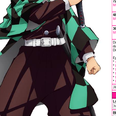
7
M
4
M
3
M
D
da
D
Ep
*
*
*
*
*
*
J
L
B