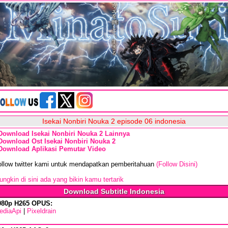
Isekai Nonbiri Nouka 2 episode 06 indonesia
Download Isekai Nonbiri Nouka 2 Lainnya
Download Ost Isekai Nonbiri Nouka 2
Download Aplikasi Pemutar Video
ollow twitter kami untuk mendapatkan pemberitahuan
(Follow Disini)
ngkin di sini ada yang bikin kamu tertarik
Download Subtitle Indonesia
080p H265 OPUS:
ediaApi
|
Pixeldrain