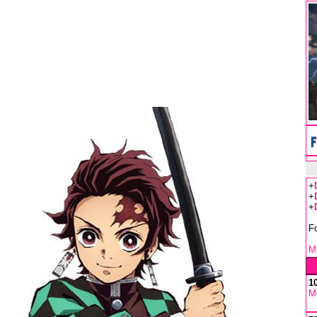
+
+
+
F
Mu
1
M