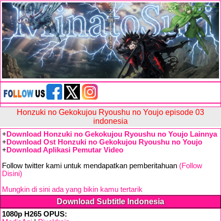
Honzuki no Gekokujou Ryoushu no Youjo episode 03
indonesia
+
Download Honzuki no Gekokujou Ryoushu no Youjo Lainnya
+
Download Ost Honzuki no Gekokujou Ryoushu no Youjo
+
Download Aplikasi Pemutar Video
Follow twitter kami untuk mendapatkan pemberitahuan
(Follow
Disini)
Mungkin di sini ada yang bikin kamu tertarik
Download Subtitle Indonesia
1080p H265 OPUS: