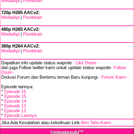
MediaApi
|
Pixeldrain
720p H265 AACv2:
MediaApi
|
Pixeldrain
480p H265 AACv2:
MediaApi
|
Pixeldrain
360p H264 AACv2:
MediaApi
|
Pixeldrain
Dapatkan info update status wapsite
- Like Disini -
dan juga Follow twitter kami untuk update status wapsite
- Follow
Disini -
Diskusi Forum dan Bertemu teman Baru kunjungi
- Forum Kami -
Episode lainnya:
*
Episode 16
*
Episode 15
*
Episode 14
*
Episode 13
*
Episode 12
*
Episode Lainnya
Jika Ada Kesalahan atau kekeliruan Link
Beri Tahu Kami
©minatosuki™