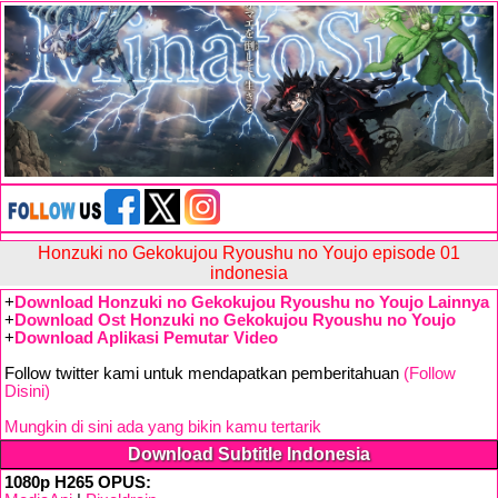
Honzuki no Gekokujou Ryoushu no Youjo episode 01
indonesia
+
Download Honzuki no Gekokujou Ryoushu no Youjo Lainnya
+
Download Ost Honzuki no Gekokujou Ryoushu no Youjo
+
Download Aplikasi Pemutar Video
Follow twitter kami untuk mendapatkan pemberitahuan
(Follow
Disini)
Mungkin di sini ada yang bikin kamu tertarik
Download Subtitle Indonesia
1080p H265 OPUS: