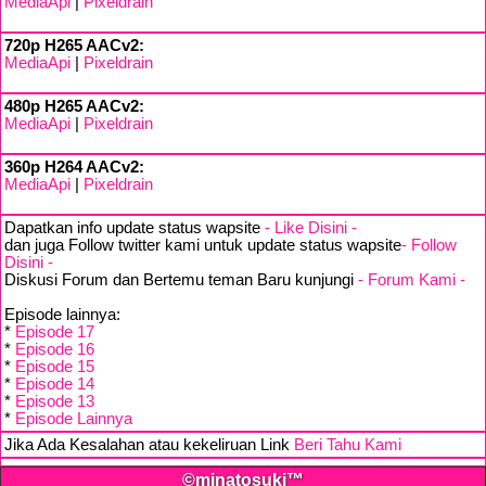
MediaApi
|
Pixeldrain
720p H265 AACv2:
MediaApi
|
Pixeldrain
480p H265 AACv2:
MediaApi
|
Pixeldrain
360p H264 AACv2:
MediaApi
|
Pixeldrain
Dapatkan info update status wapsite
- Like Disini -
dan juga Follow twitter kami untuk update status wapsite
- Follow
Disini -
Diskusi Forum dan Bertemu teman Baru kunjungi
- Forum Kami -
Episode lainnya:
*
Episode 17
*
Episode 16
*
Episode 15
*
Episode 14
*
Episode 13
*
Episode Lainnya
Jika Ada Kesalahan atau kekeliruan Link
Beri Tahu Kami
©minatosuki™