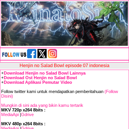
Henjin no Salad Bowl episode 07 indonesia
+
Download Henjin no Salad Bowl Lainnya
+
Download Ost Henjin no Salad Bowl
+
Download Aplikasi Pemutar Video
Follow twitter kami untuk mendapatkan pemberitahuan
(Follow
Disini)
Mungkin di sini ada yang bikin kamu tertarik
MKV 720p x264 8bits :
MediaApi
|
Gdrive
MKV 480p x264 8bits :
MediaApi
|
Gdrive