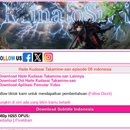
Haite Kudasai Takamine-san episode 08 indonesia
Download Haite Kudasai Takamine-san Lainnya
Download Ost Haite Kudasai Takamine-san
Download Aplikasi Pemutar Video
ollow tiktok kami untuk mendapatkan pemberitahuan
(Follow Disini)
ngkin di sini ada yang bikin kamu tertarik
Download Subtitle Indonesia
080p H265 OPUS:
ediaApi
|
Pixeldrain