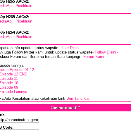
20p H265 AACv2:
ediaApi
|
Pixeldrain
80p H265 AACv2:
ediaApi
|
Pixeldrain
60p H264 AACv2:
ediaApi
|
Pixeldrain
apatkan info update status wapsite
- Like Disini -
n juga Follow twitter kami untuk update status wapsite
- Follow Disini -
iskusi Forum dan Bertemu teman Baru kunjungi
- Forum Kami -
isode lainnya:
batch Episode 01-12
Episode 12 END
Episode 11
Episode 10
Episode 09
Episode Lainnya
ika Ada Kesalahan atau kekeliruan Link
Beri Tahu Kami
©minatosuki™
ink:
B Code: