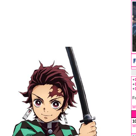
+
+
+
F
Mu
1
M