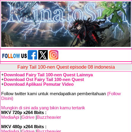
Fairy Tail 100-nen Quest episode 08 indonesia
+
Download Fairy Tail 100-nen Quest Lainnya
+
Download Ost Fairy Tail 100-nen Quest
+
Download Aplikasi Pemutar Video
Follow twitter kami untuk mendapatkan pemberitahuan
(Follow
Disini)
Mungkin di sini ada yang bikin kamu tertarik
MKV 720p x264 8bits :
MediaApi
|
Gdrive
|
Buzzheavier
MKV 480p x264 8bits :
MediaApi
|
Gdrive
|
Buzzheavier