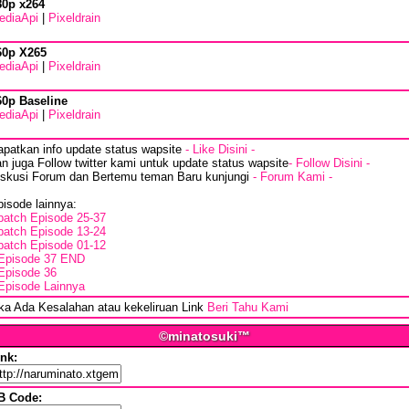
80p x264
ediaApi
|
Pixeldrain
60p X265
ediaApi
|
Pixeldrain
60p Baseline
ediaApi
|
Pixeldrain
apatkan info update status wapsite
- Like Disini -
n juga Follow twitter kami untuk update status wapsite
- Follow Disini -
iskusi Forum dan Bertemu teman Baru kunjungi
- Forum Kami -
isode lainnya:
batch Episode 25-37
batch Episode 13-24
batch Episode 01-12
Episode 37 END
Episode 36
Episode Lainnya
ika Ada Kesalahan atau kekeliruan Link
Beri Tahu Kami
©minatosuki™
ink:
B Code: