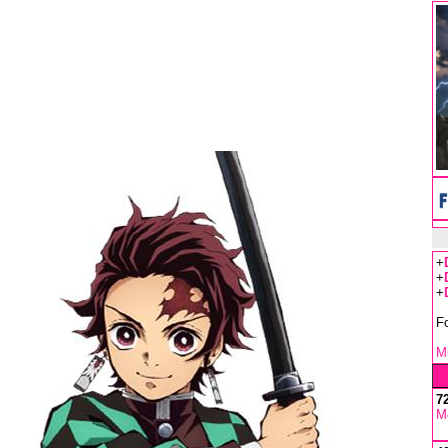
+
+
+
F
Mu
7
M