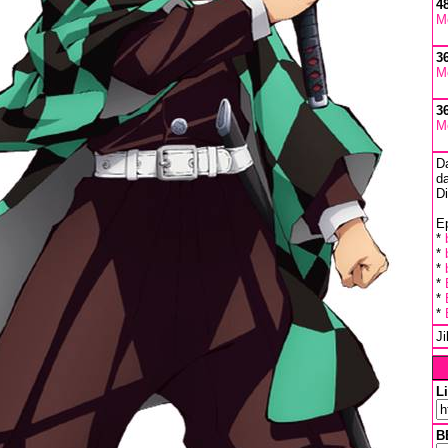
4
M
3
M
3
M
D
da
D
Ep
*
*
*
*
*
*
J
L
B