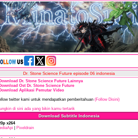
Dr. Stone Science Future episode 06 indonesia
Download Dr. Stone Science Future Lainnya
Download Ost Dr. Stone Science Future
Download Aplikasi Pemutar Video
ollow twitter kami untuk mendapatkan pemberitahuan
(Follow Disini)
ngkin di sini ada yang bikin kamu tertarik
Download Subtitle Indonesia
20p x264
ediaApi
|
Pixeldrain