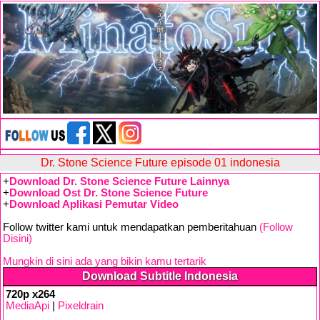
Dr. Stone Science Future episode 01 indonesia
+
Download Dr. Stone Science Future Lainnya
+
Download Ost Dr. Stone Science Future
+
Download Aplikasi Pemutar Video
Follow twitter kami untuk mendapatkan pemberitahuan
(Follow
Disini)
Mungkin di sini ada yang bikin kamu tertarik
Download Subtitle Indonesia
720p x264
MediaApi
|
Pixeldrain