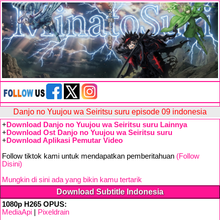
Danjo no Yuujou wa Seiritsu suru episode 09 indonesia
+
Download Danjo no Yuujou wa Seiritsu suru Lainnya
+
Download Ost Danjo no Yuujou wa Seiritsu suru
+
Download Aplikasi Pemutar Video
Follow tiktok kami untuk mendapatkan pemberitahuan
(Follow
Disini)
Mungkin di sini ada yang bikin kamu tertarik
Download Subtitle Indonesia
1080p H265 OPUS:
MediaApi
|
Pixeldrain