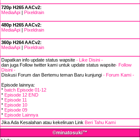
720p H265 AACv2:
MediaApi
|
Pixeldrain
480p H265 AACv2:
MediaApi
|
Pixeldrain
360p H264 AACv2:
MediaApi
|
Pixeldrain
Dapatkan info update status wapsite
- Like Disini -
dan juga Follow twitter kami untuk update status wapsite
- Follow
Disini -
Diskusi Forum dan Bertemu teman Baru kunjungi
- Forum Kami -
Episode lainnya:
*
batch Episode 01-12
*
Episode 12 END
*
Episode 11
*
Episode 10
*
Episode 09
*
Episode Lainnya
Jika Ada Kesalahan atau kekeliruan Link
Beri Tahu Kami
©minatosuki™