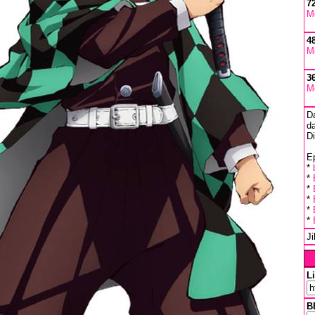
7
M
4
M
3
M
D
da
D
Ep
*
*
*
*
*
*
J
L
B