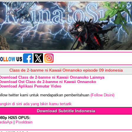
Class de 2-banme ni Kawaii Onnanoko episode 09 indonesia
Download Class de 2-banme ni Kawaii Onnanoko Lainnya
Download Ost Class de 2-banme ni Kawaii Onnanoko
Download Aplikasi Pemutar Video
ollow twitter kami untuk mendapatkan pemberitahuan
(Follow Disini)
ngkin di sini ada yang bikin kamu tertarik
Download Subtitle Indonesia
080p H265 OPUS:
ediaApi
|
Pixeldrain