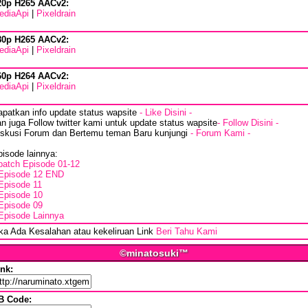
20p H265 AACv2:
ediaApi
|
Pixeldrain
80p H265 AACv2:
ediaApi
|
Pixeldrain
60p H264 AACv2:
ediaApi
|
Pixeldrain
apatkan info update status wapsite
- Like Disini -
n juga Follow twitter kami untuk update status wapsite
- Follow Disini -
iskusi Forum dan Bertemu teman Baru kunjungi
- Forum Kami -
isode lainnya:
batch Episode 01-12
Episode 12 END
Episode 11
Episode 10
Episode 09
Episode Lainnya
ika Ada Kesalahan atau kekeliruan Link
Beri Tahu Kami
©minatosuki™
ink:
B Code: