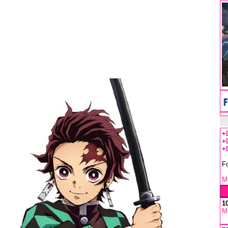
+
+
+
F
Mu
1
M