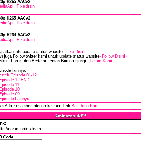
20p H265 AACv2:
ediaApi
|
Pixeldrain
80p H265 AACv2:
ediaApi
|
Pixeldrain
60p H264 AACv2:
ediaApi
|
Pixeldrain
apatkan info update status wapsite
- Like Disini -
n juga Follow twitter kami untuk update status wapsite
- Follow Disini -
iskusi Forum dan Bertemu teman Baru kunjungi
- Forum Kami -
isode lainnya:
batch Episode 01-12
Episode 12 END
Episode 11
Episode 10
Episode 09
Episode Lainnya
ika Ada Kesalahan atau kekeliruan Link
Beri Tahu Kami
©minatosuki™
ink:
B Code: