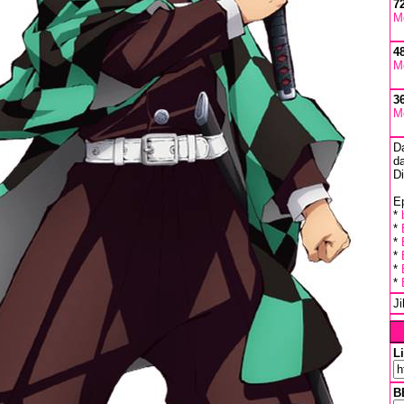
7
M
4
M
3
M
D
da
D
Ep
*
*
*
*
*
*
J
L
B