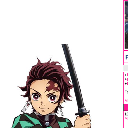
+
+
+
F
Mu
1
M