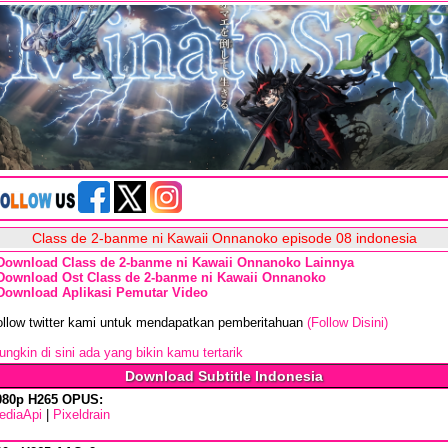
Class de 2-banme ni Kawaii Onnanoko episode 08 indonesia
Download Class de 2-banme ni Kawaii Onnanoko Lainnya
Download Ost Class de 2-banme ni Kawaii Onnanoko
Download Aplikasi Pemutar Video
ollow twitter kami untuk mendapatkan pemberitahuan
(Follow Disini)
ngkin di sini ada yang bikin kamu tertarik
Download Subtitle Indonesia
080p H265 OPUS:
ediaApi
|
Pixeldrain