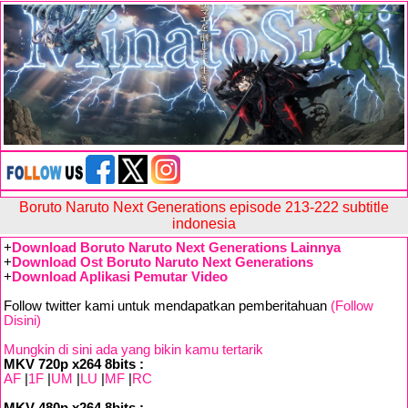
Boruto Naruto Next Generations episode 213-222 subtitle
indonesia
+
Download Boruto Naruto Next Generations Lainnya
+
Download Ost Boruto Naruto Next Generations
+
Download Aplikasi Pemutar Video
Follow twitter kami untuk mendapatkan pemberitahuan
(Follow
Disini)
Mungkin di sini ada yang bikin kamu tertarik
MKV 720p x264 8bits :
AF
|
1F
|
UM
|
LU
|
MF
|
RC