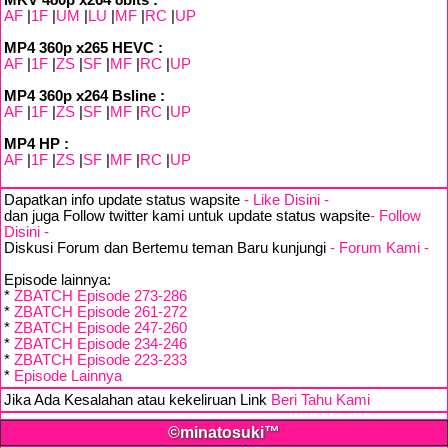
MKV 480p x264 8bits :
AF
|
1F
|
UM
|
LU
|
MF
|
RC
|
UP
MP4 360p x265 HEVC :
AF
|
1F
|
ZS
|
SF
|
MF
|
RC
|
UP
MP4 360p x264 Bsline :
AF
|
1F
|
ZS
|
SF
|
MF
|
RC
|
UP
MP4 HP :
AF
|
1F
|
ZS
|
SF
|
MF
|
RC
|
UP
Dapatkan info update status wapsite
- Like Disini -
dan juga Follow twitter kami untuk update status wapsite
- Follow
Disini -
Diskusi Forum dan Bertemu teman Baru kunjungi
- Forum Kami -
Episode lainnya:
*
ZBATCH Episode 273-286
*
ZBATCH Episode 261-272
*
ZBATCH Episode 247-260
*
ZBATCH Episode 234-246
*
ZBATCH Episode 223-233
*
Episode Lainnya
Jika Ada Kesalahan atau kekeliruan Link
Beri Tahu Kami
©minatosuki™