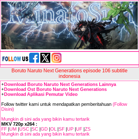
Boruto Naruto Next Generations episode 106 subtitle
indonesia
+
Download Boruto Naruto Next Generations Lainnya
+
Download Ost Boruto Naruto Next Generations
+
Download Aplikasi Pemutar Video
Follow twitter kami untuk mendapatkan pemberitahuan
(Follow
Disini)
Mungkin di sini ada yang bikin kamu tertarik
MKV 720p x264 :
FF
|
UM
|
USC
|
SC
|
GD
|
OL
|
SF
|
UP
|
UF
|
ZS
Mungkin di sini ada yang bikin kamu tertarik