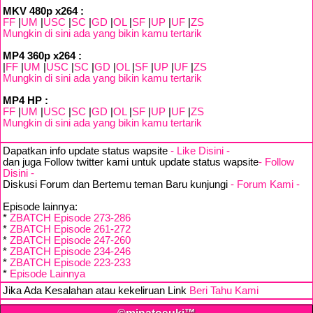
MKV 480p x264 :
FF
|
UM
|
USC
|
SC
|
GD
|
OL
|
SF
|
UP
|
UF
|
ZS
Mungkin di sini ada yang bikin kamu tertarik
MP4 360p x264 :
|
FF
|
UM
|
USC
|
SC
|
GD
|
OL
|
SF
|
UP
|
UF
|
ZS
Mungkin di sini ada yang bikin kamu tertarik
MP4 HP :
FF
|
UM
|
USC
|
SC
|
GD
|
OL
|
SF
|
UP
|
UF
|
ZS
Mungkin di sini ada yang bikin kamu tertarik
Dapatkan info update status wapsite
- Like Disini -
dan juga Follow twitter kami untuk update status wapsite
- Follow
Disini -
Diskusi Forum dan Bertemu teman Baru kunjungi
- Forum Kami -
Episode lainnya:
*
ZBATCH Episode 273-286
*
ZBATCH Episode 261-272
*
ZBATCH Episode 247-260
*
ZBATCH Episode 234-246
*
ZBATCH Episode 223-233
*
Episode Lainnya
Jika Ada Kesalahan atau kekeliruan Link
Beri Tahu Kami