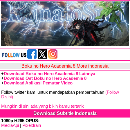
Boku no Hero Academia 8 More indonesia
+
Download Boku no Hero Academia 8 Lainnya
+
Download Ost Boku no Hero Academia 8
+
Download Aplikasi Pemutar Video
Follow twitter kami untuk mendapatkan pemberitahuan
(Follow
Disini)
Mungkin di sini ada yang bikin kamu tertarik
Download Subtitle Indonesia
1080p H265 OPUS:
MediaApi
|
Pixeldrain