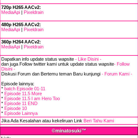
720p H265 AACv2:
MediaApi
|
Pixeldrain
480p H265 AACv2:
MediaApi
|
Pixeldrain
360p H264 AACv2:
MediaApi
|
Pixeldrain
Dapatkan info update status wapsite
- Like Disini -
dan juga Follow twitter kami untuk update status wapsite
- Follow
Disini -
Diskusi Forum dan Bertemu teman Baru kunjungi
- Forum Kami -
Episode lainnya:
*
batch Episode 01-11
*
Episode 11.5 More
*
Episode 11.5 I am Hero Too
*
Episode 11 END
*
Episode 10
*
Episode Lainnya
Jika Ada Kesalahan atau kekeliruan Link
Beri Tahu Kami
©minatosuki™