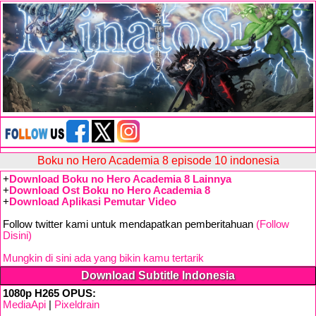
Boku no Hero Academia 8 episode 10 indonesia
+
Download Boku no Hero Academia 8 Lainnya
+
Download Ost Boku no Hero Academia 8
+
Download Aplikasi Pemutar Video
Follow twitter kami untuk mendapatkan pemberitahuan
(Follow
Disini)
Mungkin di sini ada yang bikin kamu tertarik
Download Subtitle Indonesia
1080p H265 OPUS:
MediaApi
|
Pixeldrain