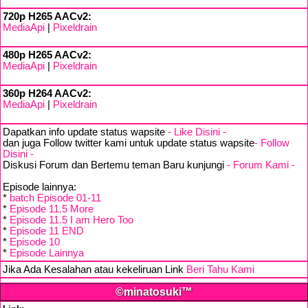
720p H265 AACv2:
MediaApi
|
Pixeldrain
480p H265 AACv2:
MediaApi
|
Pixeldrain
360p H264 AACv2:
MediaApi
|
Pixeldrain
Dapatkan info update status wapsite
- Like Disini -
dan juga Follow twitter kami untuk update status wapsite
- Follow
Disini -
Diskusi Forum dan Bertemu teman Baru kunjungi
- Forum Kami -
Episode lainnya:
*
batch Episode 01-11
*
Episode 11.5 More
*
Episode 11.5 I am Hero Too
*
Episode 11 END
*
Episode 10
*
Episode Lainnya
Jika Ada Kesalahan atau kekeliruan Link
Beri Tahu Kami
©minatosuki™