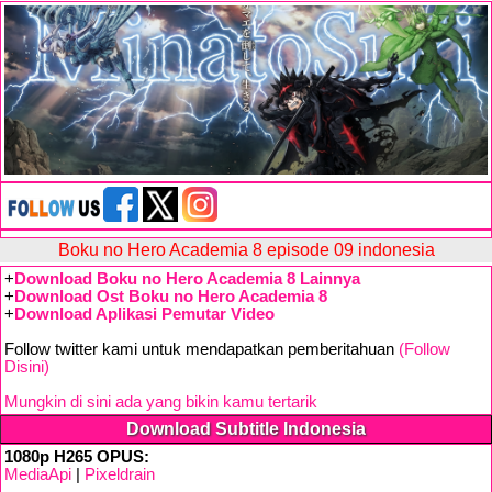
Boku no Hero Academia 8 episode 09 indonesia
+
Download Boku no Hero Academia 8 Lainnya
+
Download Ost Boku no Hero Academia 8
+
Download Aplikasi Pemutar Video
Follow twitter kami untuk mendapatkan pemberitahuan
(Follow
Disini)
Mungkin di sini ada yang bikin kamu tertarik
Download Subtitle Indonesia
1080p H265 OPUS:
MediaApi
|
Pixeldrain