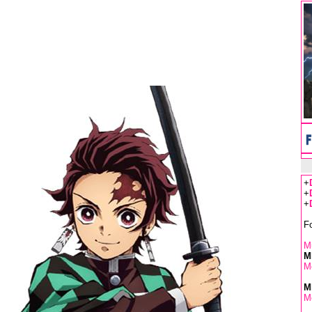
+
+
+
F
Mu
M
M
M
M