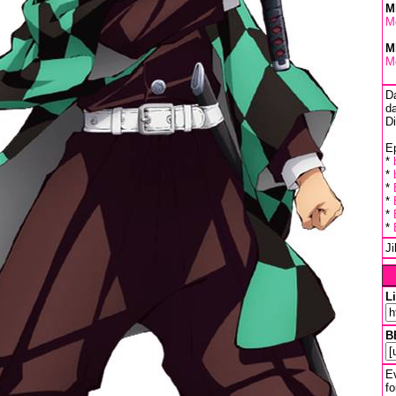
M
M
M
M
D
da
D
Ep
*
*
*
*
*
*
J
L
B
Ev
fo