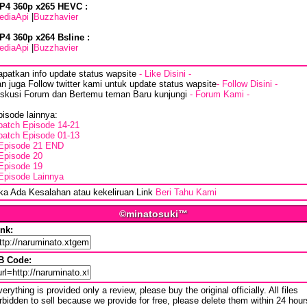
P4 360p x265 HEVC :
ediaApi
|
Buzzhavier
P4 360p x264 Bsline :
ediaApi
|
Buzzhavier
apatkan info update status wapsite
- Like Disini -
n juga Follow twitter kami untuk update status wapsite
- Follow Disini -
iskusi Forum dan Bertemu teman Baru kunjungi
- Forum Kami -
isode lainnya:
batch Episode 14-21
batch Episode 01-13
Episode 21 END
Episode 20
Episode 19
Episode Lainnya
ika Ada Kesalahan atau kekeliruan Link
Beri Tahu Kami
©minatosuki™
ink:
B Code:
erything is provided only a review, please buy the original officially. All files
rbidden to sell because we provide for free, please delete them within 24 hour