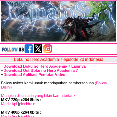
Boku no Hero Academia 7 episode 20 indonesia
+
Download Boku no Hero Academia 7 Lainnya
+
Download Ost Boku no Hero Academia 7
+
Download Aplikasi Pemutar Video
Follow twitter kami untuk mendapatkan pemberitahuan
(Follow
Disini)
Mungkin di sini ada yang bikin kamu tertarik
MKV 720p x264 8bits :
MediaApi
|
pixeldrain
MKV 480p x264 8bits :
MediaApi
|
pixeldrain