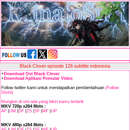
Black Clover episode 126 subtitle indonesia
+
Download Ost Black Clover
+
Download Aplikasi Pemutar Video
Follow twitter kami untuk mendapatkan pemberitahuan
(Follow
Disini)
Mungkin di sini ada yang bikin kamu tertarik
MKV 720p x264 8bits :
AF
|
UM
|
DF
|
ZS
|
SF
|
MF
|
UP
MKV 480p x264 8bits :
AF
|
UM
|
DF
|
ZS
|
SF
|
MF
|
UP