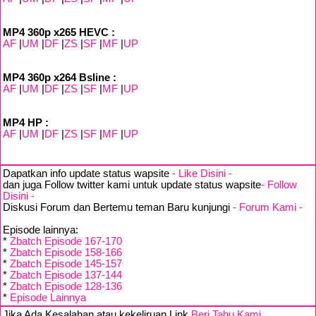
MP4 360p x265 HEVC :
AF
|
UM
|
DF
|
ZS
|
SF
|
MF
|
UP
MP4 360p x264 Bsline :
AF
|
UM
|
DF
|
ZS
|
SF
|
MF
|
UP
MP4 HP :
AF
|
UM
|
DF
|
ZS
|
SF
|
MF
|
UP
Dapatkan info update status wapsite
- Like Disini -
dan juga Follow twitter kami untuk update status wapsite
- Follow
Disini -
Diskusi Forum dan Bertemu teman Baru kunjungi
- Forum Kami -
Episode lainnya:
*
Zbatch Episode 167-170
*
Zbatch Episode 158-166
*
Zbatch Episode 145-157
*
Zbatch Episode 137-144
*
Zbatch Episode 128-136
*
Episode Lainnya
Jika Ada Kesalahan atau kekeliruan Link
Beri Tahu Kami