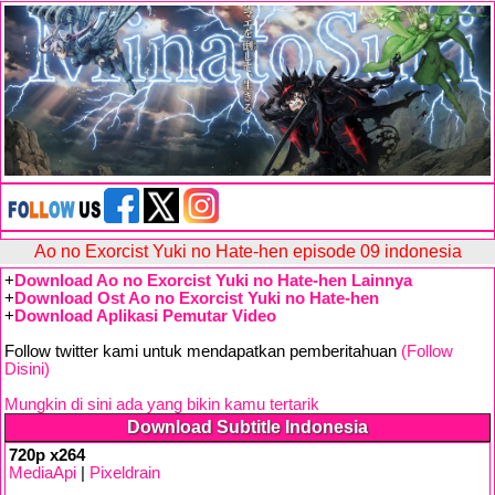
Ao no Exorcist Yuki no Hate-hen episode 09 indonesia
+
Download Ao no Exorcist Yuki no Hate-hen Lainnya
+
Download Ost Ao no Exorcist Yuki no Hate-hen
+
Download Aplikasi Pemutar Video
Follow twitter kami untuk mendapatkan pemberitahuan
(Follow
Disini)
Mungkin di sini ada yang bikin kamu tertarik
Download Subtitle Indonesia
720p x264
MediaApi
|
Pixeldrain