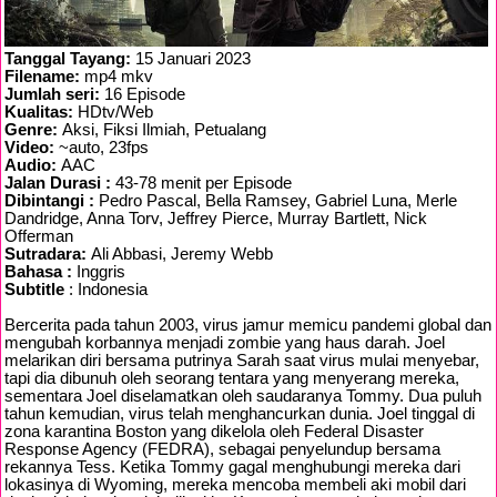
Tanggal Tayang:
15 Januari 2023
Filename:
mp4 mkv
Jumlah seri:
16 Episode
Kualitas:
HDtv/Web
Genre:
Aksi, Fiksi Ilmiah, Petualang
Video:
~auto, 23fps
Audio:
AAC
Jalan Durasi :
43-78 menit per Episode
Dibintangi :
Pedro Pascal, Bella Ramsey, Gabriel Luna, Merle
Dandridge, Anna Torv, Jeffrey Pierce, Murray Bartlett, Nick
Offerman
Sutradara:
Ali Abbasi, Jeremy Webb
Bahasa :
Inggris
Subtitle
: Indonesia
Bercerita pada tahun 2003, virus jamur memicu pandemi global dan
mengubah korbannya menjadi zombie yang haus darah. Joel
melarikan diri bersama putrinya Sarah saat virus mulai menyebar,
tapi dia dibunuh oleh seorang tentara yang menyerang mereka,
sementara Joel diselamatkan oleh saudaranya Tommy. Dua puluh
tahun kemudian, virus telah menghancurkan dunia. Joel tinggal di
zona karantina Boston yang dikelola oleh Federal Disaster
Response Agency (FEDRA), sebagai penyelundup bersama
rekannya Tess. Ketika Tommy gagal menghubungi mereka dari
lokasinya di Wyoming, mereka mencoba membeli aki mobil dari