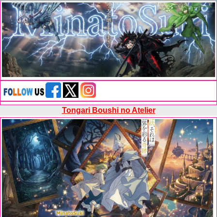
Tongari Boushi no Atelier