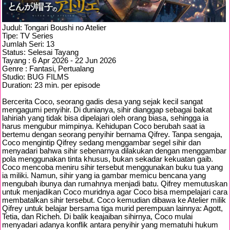
Judul: Tongari Boushi no Atelier
Tipe: TV Series
Jumlah Seri: 13
Status: Selesai Tayang
Tayang : 6 Apr 2026 - 22 Jun 2026
Genre : Fantasi, Pertualang
Studio: BUG FILMS
Duration: 23 min. per episode
Bercerita Coco, seorang gadis desa yang sejak kecil sangat
mengagumi penyihir. Di dunianya, sihir dianggap sebagai bakat
lahiriah yang tidak bisa dipelajari oleh orang biasa, sehingga ia
harus mengubur mimpinya. Kehidupan Coco berubah saat ia
bertemu dengan seorang penyihir bernama Qifrey. Tanpa sengaja,
Coco mengintip Qifrey sedang menggambar segel sihir dan
menyadari bahwa sihir sebenarnya dilakukan dengan menggambar
pola menggunakan tinta khusus, bukan sekadar kekuatan gaib.
Coco mencoba meniru sihir tersebut menggunakan buku tua yang
ia miliki. Namun, sihir yang ia gambar memicu bencana yang
mengubah ibunya dan rumahnya menjadi batu. Qifrey memutuskan
untuk menjadikan Coco muridnya agar Coco bisa mempelajari cara
membatalkan sihir tersebut. Coco kemudian dibawa ke Atelier milik
Qifrey untuk belajar bersama tiga murid perempuan lainnya: Agott,
Tetia, dan Richeh. Di balik keajaiban sihirnya, Coco mulai
menyadari adanya konflik antara penyihir yang mematuhi hukum