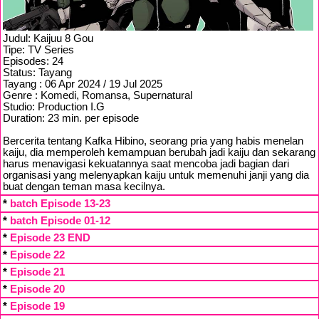
Judul: Kaijuu 8 Gou
Tipe: TV Series
Episodes: 24
Status: Tayang
Tayang : 06 Apr 2024 / 19 Jul 2025
Genre : Komedi, Romansa, Supernatural
Studio: Production I.G
Duration: 23 min. per episode
Bercerita tentang Kafka Hibino, seorang pria yang habis menelan
kaiju, dia memperoleh kemampuan berubah jadi kaiju dan sekarang
harus menavigasi kekuatannya saat mencoba jadi bagian dari
organisasi yang melenyapkan kaiju untuk memenuhi janji yang dia
buat dengan teman masa kecilnya.
*
batch Episode 13-23
*
batch Episode 01-12
*
Episode 23 END
*
Episode 22
*
Episode 21
*
Episode 20
*
Episode 19