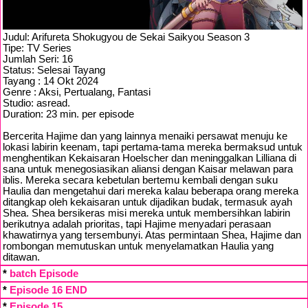
Judul: Arifureta Shokugyou de Sekai Saikyou Season 3
Tipe: TV Series
Jumlah Seri: 16
Status: Selesai Tayang
Tayang : 14 Okt 2024
Genre : Aksi, Pertualang, Fantasi
Studio: asread.
Duration: 23 min. per episode
Bercerita Hajime dan yang lainnya menaiki persawat menuju ke
lokasi labirin keenam, tapi pertama-tama mereka bermaksud untuk
menghentikan Kekaisaran Hoelscher dan meninggalkan Lilliana di
sana untuk menegosiasikan aliansi dengan Kaisar melawan para
iblis. Mereka secara kebetulan bertemu kembali dengan suku
Haulia dan mengetahui dari mereka kalau beberapa orang mereka
ditangkap oleh kekaisaran untuk dijadikan budak, termasuk ayah
Shea. Shea bersikeras misi mereka untuk membersihkan labirin
berikutnya adalah prioritas, tapi Hajime menyadari perasaan
khawatirnya yang tersembunyi. Atas permintaan Shea, Hajime dan
rombongan memutuskan untuk menyelamatkan Haulia yang
ditawan.
*
batch Episode
*
Episode 16 END
*
Episode 15